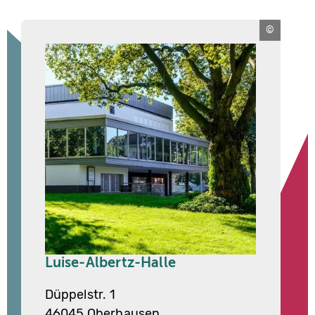
Congre
Oberhaus
Luise-Albertz-Halle
Düppelstr. 1
46045 Oberhausen