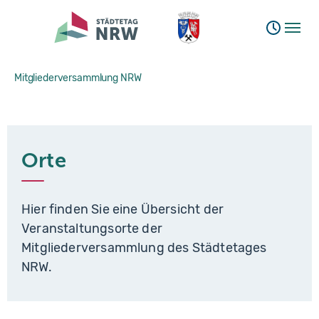
Skip to main navigation
Skip to main content
Skip to page footer
You are here:
Mitgliederversammlung NRW
Orte
Orte
Teilen
Facebook
LinkedIn
E-Mail
Hier finden Sie eine Übersicht der
Veranstaltungsorte der
Mitgliederversammlung des Städtetages
NRW.